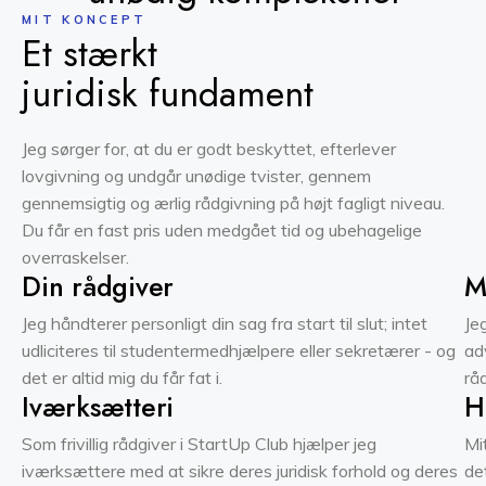
MIT KONCEPT
Et stærkt
juridisk fundament
Jeg sørger for, at du er godt beskyttet, efterlever
lovgivning og undgår unødige tvister, gennem
gennemsigtig og ærlig rådgivning på højt fagligt niveau.
Du får en fast pris uden medgået tid og ubehagelige
overraskelser.
Din rådgiver
M
Jeg håndterer personligt din sag fra start til slut; intet
Je
udliciteres til studentermedhjælpere eller sekretærer - og
ad
det er altid mig du får fat i.
rå
Iværksætteri
H
Som frivillig rådgiver i StartUp Club hjælper jeg
Mi
iværksættere med at sikre deres juridisk forhold og deres
de