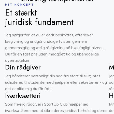
MIT KONCEPT
Et stærkt
juridisk fundament
Jeg sørger for, at du er godt beskyttet, efterlever
lovgivning og undgår unødige tvister, gennem
gennemsigtig og ærlig rådgivning på højt fagligt niveau.
Du får en fast pris uden medgået tid og ubehagelige
overraskelser.
Din rådgiver
M
Jeg håndterer personligt din sag fra start til slut; intet
Je
udliciteres til studentermedhjælpere eller sekretærer - og
ad
det er altid mig du får fat i.
rå
Iværksætteri
H
Som frivillig rådgiver i StartUp Club hjælper jeg
Mi
iværksættere med at sikre deres juridisk forhold og deres
de