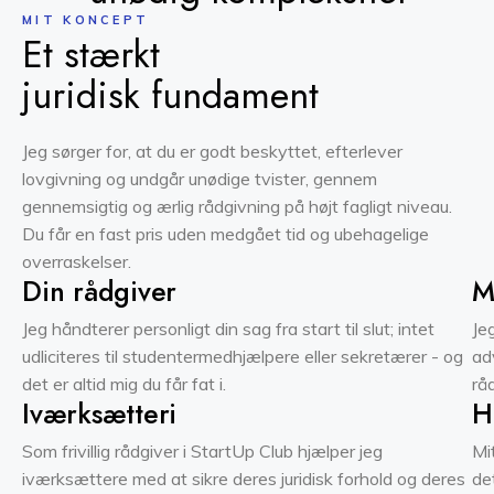
MIT KONCEPT
Et stærkt
juridisk fundament
Jeg sørger for, at du er godt beskyttet, efterlever
lovgivning og undgår unødige tvister, gennem
gennemsigtig og ærlig rådgivning på højt fagligt niveau.
Du får en fast pris uden medgået tid og ubehagelige
overraskelser.
Din rådgiver
M
Jeg håndterer personligt din sag fra start til slut; intet
Je
udliciteres til studentermedhjælpere eller sekretærer - og
ad
det er altid mig du får fat i.
rå
Iværksætteri
H
Som frivillig rådgiver i StartUp Club hjælper jeg
Mi
iværksættere med at sikre deres juridisk forhold og deres
de