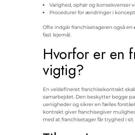
Varighed, ophør og konsekvenser v
Procedurer for ændringer i koncep
Ofte indgår franchisetageren også en
fast lejemål.
Hvorfor er en f
vigtig?
En veldefineret franchisekontrakt skab
samarbejdet. Den beskytter begge part
uenigheder og sikrer en fælles forst
kontrakt giver franchisegiver mulighed
med at franchisetager får tryghed i s