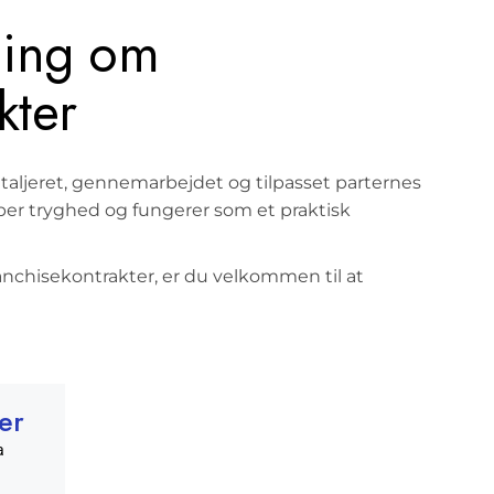
vning om
kter
etaljeret, gennemarbejdet og tilpasset parternes
aber tryghed og fungerer som et praktisk
ranchisekontrakter, er du velkommen til at
er
a