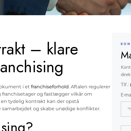
rakt – klare
KON
Ma
ranchising
Kont
direk
Tlf.:
dokument i et
franchiseforhold
. Aftalen regulerer
 franchisetager og fastlægger vilkår om
E-ma
en tydelig kontrakt kan der opstå
ke samarbejdet og skabe unødige konflikter.
ising?