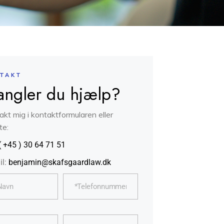
TAKT
ngler du hjælp?
akt mig i kontaktformularen eller
te:
( +45 ) 30 64 71 51
il:
benjamin@skafsgaardlaw.dk