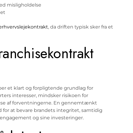
ed misligholdelse
tet
erhvervslejekontrakt
, da driften typisk sker fra et
ranchisekontrakt
er et klart og forpligtende grundlag for
ers interesser, mindsker risikoen for
åelse af forventningerne. En gennemtænkt
 for at bevare brandets integritet, samtidig
it engagement og sine investeringer.