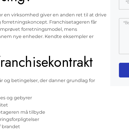
r en virksomhed giver en anden ret til at drive
g forretningskoncept. Franchisetageren får
emprøvet forretningsmodel, mens
gennem nye enheder. Kendte eksempler er
franchisekontrakt
år og betingelser, der danner grundlag for
ies og gebyrer
itet
etageren må tilbyde
ingsforpligtelser
f brandet