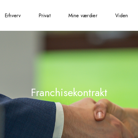
Erhverv
Privat
Mine værdier
Viden
Franchisekontrakt