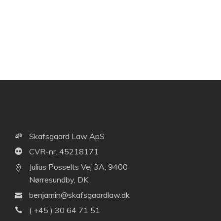
Skafsgaard Law ApS
CVR-nr. 45218171
Julius Posselts Vej 3A, 9400
Nørresundby, DK
benjamin@skafsgaardlaw.dk
( +45 ) 30 64 71 51