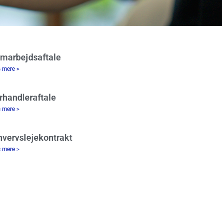
marbejdsaftale
 mere >
rhandleraftale
 mere >
hvervslejekontrakt
 mere >